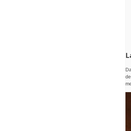
	Première étape, on vise à
	Deuxième étape, on dou
		36
	Et, troisième étape,
		365 x 41 = 
L
D
de
me