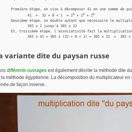
 décomposer 41 en une somme de puissances de 2 :

5
3
0
		41  =  32 + 8 + 1  = 2
 + 2
 + 2
ble autant que nécessaire le multiplicande :

5 x 2 jusqu'à 365 x 32

 l'associativité fait la multiplication :

365 x (32 + 8 + 1) = 365 x 32  +  365 x 8  +  365  =   14 965

a variante dite du paysan russe
ans
différents ouvrages
est également décrite la méthode dite du
 la méthode égyptienne. La décomposition du multiplicateur e
née de façon inverse.