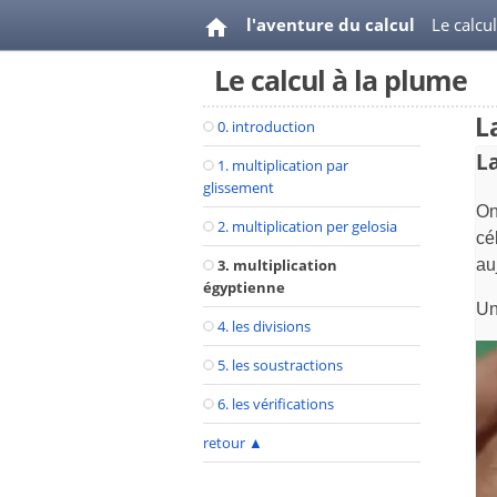
l'aventure du calcul
Le calcu
Le calcul à la plume
L
0. introduction
La
1. multiplication par
glissement
On
2. multiplication per gelosia
cé
au
3. multiplication
égyptienne
Un
4. les divisions
5. les soustractions
6. les vérifications
retour
▲