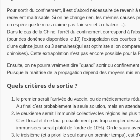
Pour sortir du confinement, il est d'abord nécessaire de revenir à
redevient maîtrisable. Si on ne change rien, les mêmes causes p
on espère que le virus n'aime pas l'air sec et la chaleur ...).
Dans le cas de la Chine, l'arrêt du confinement correspond à l'a
(pour des donénes disponbles le 10) l'extrapolation des courbes i
d'une quinze jours ou 3 semaines(qui est optimiste si on compar
chinoises). Cette extrapolation n'est pas encore possible pour la 
Ensuite, on ne pourra vraiment dire "quand" sortir du confineme
Puisque la maîtrise de la propagation dépend des moyens mis en 
Quels critères de sortie ?
le premier serait l'arrivée du vaccin, ou de médicaments rédu
Au final c'est probablement la seule solution, mais en attendan
le deuxième serait l'immunité collective: les régions les plus 
C'est local et il ne faut probablement pas trop compter des
immunisées serait plutôt de l'ordre de 10%). On le saura avec
le troisième (et a priori le seul dans un premier temps), est 