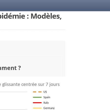
pidémie : Modèles,
mment ?