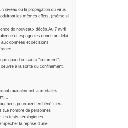
 un niveau où la propagation du virus
roduiront les mêmes effets, (même si
bsence de nouveaux décès.Au 7 avril
talienne et espagnoles donne un délai
e aux données et décisions
France.
nt que quand on saura "comment".
oeuvre à la sorite du confinement.
isant radicalement la mortalité.
t ...
touchées pourraient en bénéficier...
sus (Le nombre de personnes
 les tests sérologiques.
d'empêcher la reprise d'une