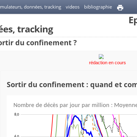
imulateurs, données, tracking
videos
bibliographie
E
es, tracking
ortir du confinement ?
rédaction en cours
Sortir du confinement : quand et co