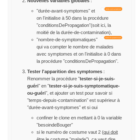
Nouvelles variables globales
:
"durée-avant-symptomes" et
on l'initialise à 50 dans la procédure
"conditionsDePropagation"(soit ici, la
moitié de la durée-de-contamination),
"nombre-de-symptomatiques"
qui va compter le nombre de malades
avec symptomes et on l'initialise à 0 dans
la procédure "conditionsDePropagation".
Tester l'apparition des symptomes
:
Renommer la procédure "
tester-si-je-suis-
guéri
" en "
tester-si-je-suis-symptomatique-
ou-guéri
", et ajouter un test pour savoir si
"temps-depuis-contamination" est supérieur à
"durée-avant-symptomes" et si oui
confiner le clone en mettant à 0 la variable
"besoindeBouger"
si le numéro de costume vaut 2 (
qui doit
être le costume "malade"
), ça veut dire