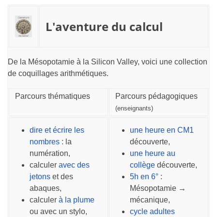
L'aventure du calcul
De la Mésopotamie à la Silicon Valley, voici une collection
de coquillages arithmétiques.
Parcours thématiques
Parcours pédagogiques
(enseignants)
dire et écrire les
une heure en CM1
nombres
: la
découverte,
numération,
une heure au
calculer
avec des
collège
découverte,
jetons
et des
5h en 6°
:
abaques,
Mésopotamie →
calculer
à la plume
mécanique,
ou avec un stylo,
cycle adultes