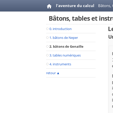
l'aventure du calcul
Bâtons, 
Bâtons, tables et ins
L
0. introduction
Un
1. bâtons de Neper
2. bâtons de Genaille
3. tables numériques
4. instruments
retour
▲