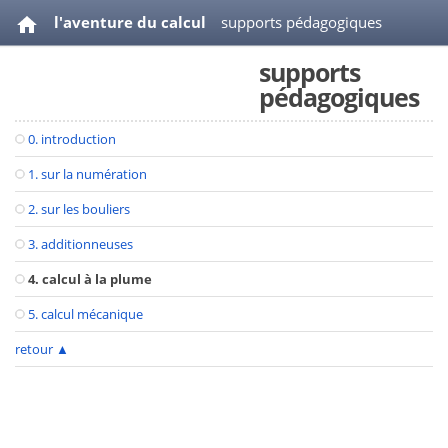
l'aventure du calcul
supports pédagogiques
supports
videos
bibliographie
pédagogiques
0. introduction
1. sur la numération
2. sur les bouliers
3. additionneuses
4. calcul à la plume
5. calcul mécanique
retour
▲