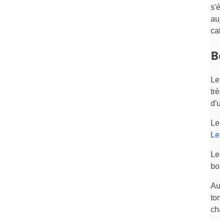
s'
au
ca
B
Le
tr
d'
Le
Le
Le
bo
Au
to
ch