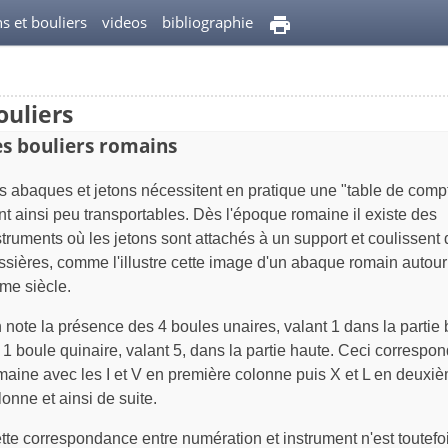
ns et bouliers
videos
bibliographie
ouliers
es bouliers romains
s abaques et jetons nécessitent en pratique une "table de compt
nt ainsi peu transportables. Dès l'époque romaine il existe des
struments où les jetons sont attachés à un support et coulissent
issières, comme l'illustre cette image d'un abaque romain autour
me siècle.
 note la présence des 4 boules unaires, valant 1 dans la partie 
 1 boule quinaire, valant 5, dans la partie haute. Ceci correspo
maine avec les I et V en première colonne puis X et L en deuxi
lonne et ainsi de suite.
tte correspondance entre numération et instrument n'est toutefoi