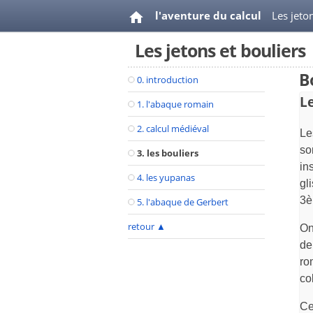
l'aventure du calcul
Les jeto
Les jetons et bouliers
B
0. introduction
L
1. l'abaque romain
2. calcul médiéval
Le
so
3. les bouliers
in
4. les yupanas
gl
3è
5. l'abaque de Gerbert
retour
▲
On
de
ro
co
Ce