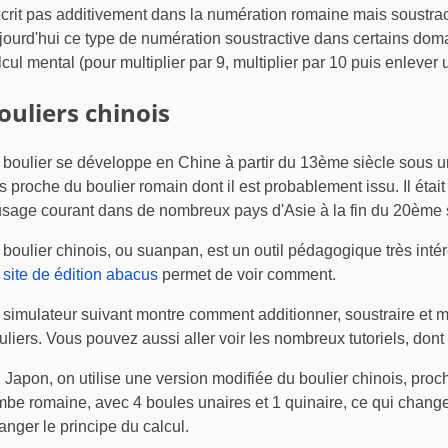
écrit pas additivement dans la numération romaine mais soustrac
jourd'hui ce type de numération soustractive dans certains domai
lcul mental (pour multiplier par 9, multiplier par 10 puis enlever u
ouliers chinois
 boulier se développe en Chine à partir du 13ème siècle sous 
ès proche du boulier romain dont il est probablement issu. Il étai
usage courant dans de nombreux pays d'Asie à la fin du 20ème s
 boulier chinois, ou suanpan, est un outil pédagogique très inté
 site de édition abacus
permet de voir comment.
 simulateur suivant montre comment additionner, soustraire et mul
uliers. Vous pouvez aussi aller voir les nombreux tutoriels, dont
 Japon, on utilise une version modifiée du boulier chinois, proc
mbe romaine, avec 4 boules unaires et 1 quinaire, ce qui change
anger le principe du calcul.