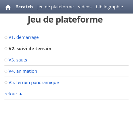
Scratch
Jeu de plateforme
videos
bibliographie
Jeu de plateforme
V1. démarrage
V2. suivi de terrain
V3. sauts
V4. animation
V5. terrain panoramique
retour
▲