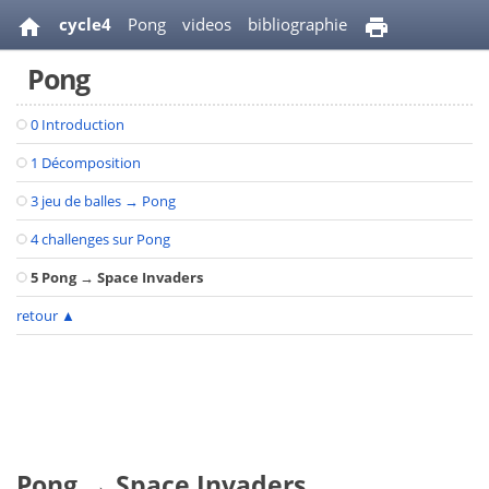
cycle4
Pong
videos
bibliographie
Pong
0 Introduction
1 Décomposition
3 jeu de balles → Pong
4 challenges sur Pong
5 Pong → Space Invaders
retour
▲
Pong → Space Invaders