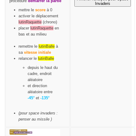
procedure
démarrer la partie
Invaders
mettre le
score
à 0
activer le déplacement
lutinRaquette
(chrono)
placer
lutinRaquette
en
bas et au milieu
remettre le
lutinBalle
à
sa
vitesse initiale
relancer le
lutinBalle
depuis le haut du
cadre, endroit
aléatoire
et direction
aléatoire entre
-45°
et
-135°
(pour space invaders :
penser au missile )