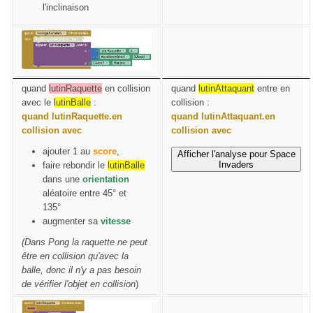
l'inclinaison
quand
lutinRaquette
en collision
quand
lutinAttaquant
entre en
avec le
lutinBalle
:
collision :
quand lutinRaquette.en
quand lutinAttaquant.en
collision avec
collision avec
ajouter 1 au
score
,
Afficher l'analyse pour Space
Invaders
faire rebondir le
lutinBalle
dans une
orientation
aléatoire entre 45° et
135°
augmenter sa
vitesse
(Dans Pong la raquette ne peut
être en collision qu'avec la
balle, donc il n'y a pas besoin
de vérifier l'objet en collision
)