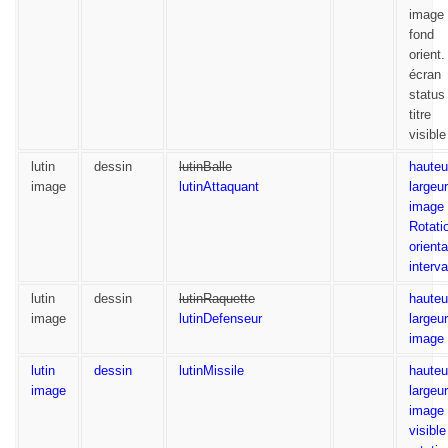
image
fond
orient.
écran
status
titre
visible
lutin
dessin
lutinBalle
hauteu
image
lutinAttaquant
largeur
image
Rotati
orienta
interva
lutin
dessin
lutinRaquette
hauteu
image
lutinDefenseur
largeur
image
lutin
dessin
lutinMissile
hauteu
image
largeur
image
visible