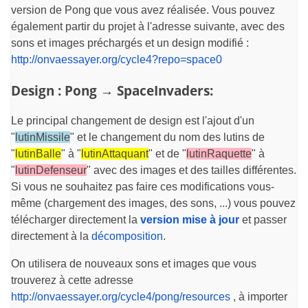
version de Pong que vous avez réalisée. Vous pouvez
également partir du projet à l'adresse suivante, avec des
sons et images préchargés et un design modifié :
http://onvaessayer.org/cycle4?repo=space0
Design : Pong → SpaceInvaders:
Le principal changement de design est l'ajout d'un
"
lutinMissile
" et le changement du nom des lutins de
"
lutinBalle
" à "
lutinAttaquant
" et de "
lutinRaquette
" à
"
lutinDefenseur
" avec des images et des tailles différentes.
Si vous ne souhaitez pas faire ces modifications vous-
même (chargement des images, des sons, ...) vous pouvez
télécharger directement la
version mise à jour
et passer
directement à la
décomposition
.
On utilisera de nouveaux sons et images que vous
trouverez à cette adresse
http://onvaessayer.org/cycle4/pong/resources
, à importer