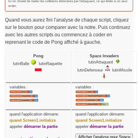
Ici on choisit de traiter les collisions détectées par l'attaquant, ce qui limite à un seul
script.
Quand vous aurez fini l'analyse de chaque script, cliquez
sur le bouton pour comparer avec la notre. Puis continuez
avec les autres scripts ou commencez à coder en
reprenant le code de Pong affiché à gauche.
Pong
Space Invaders
lutinAttaquant
lutinBalle
lutinRaquette
lutinDefenseur
lutinMissile
variables :
variables :
quand l'application démarre:
quand l'application démarre:
quand Screen1.initialize
quand Screen1.initialize
appeler
démarrer la partie
appeler
démarrer la partie
Afficher l'analyse pour Space