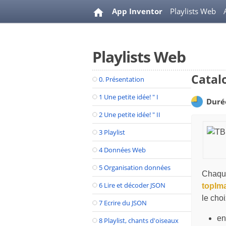
App Inventor
Playlists Web
Playlists Web
Catal
0. Présentation
1 Une petite idée! " I
Duré
2 Une petite idée! " II
3 Playlist
4 Données Web
5 Organisation données
Chaque
6 Lire et décoder JSON
topIm
le choi
7 Ecrire du JSON
en
8 Playlist, chants d'oiseaux