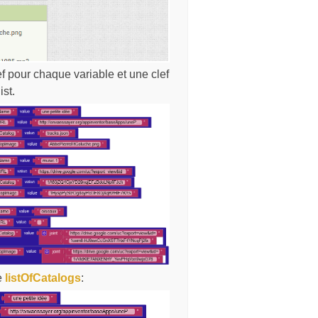
ef pour chaque variable et une clef
st.
e
listOfCatalogs
: