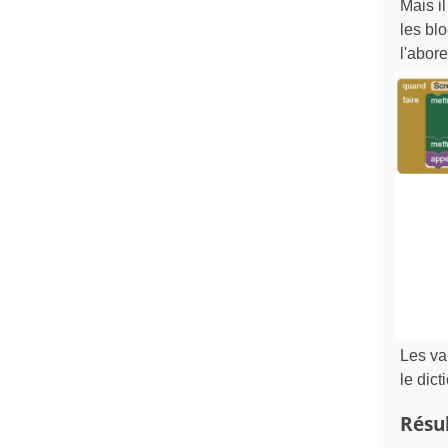
Mais il
les bl
l'abor
Les va
le dict
Résul