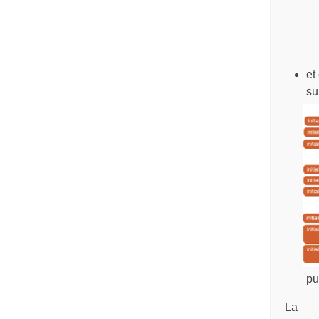
et
su
pu
La