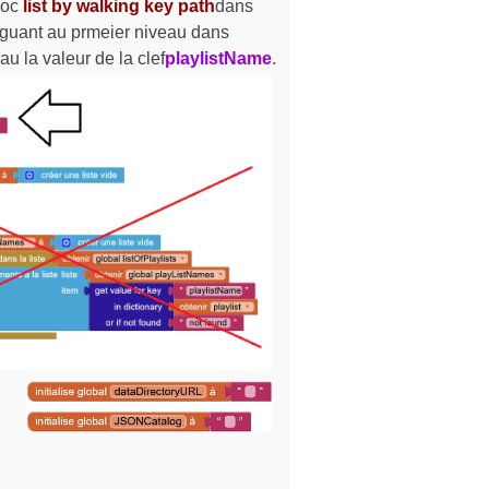
bloc
list by walking key path
dans
viguant au prmeier niveau dans
u la valeur de la clef
playlistName
.