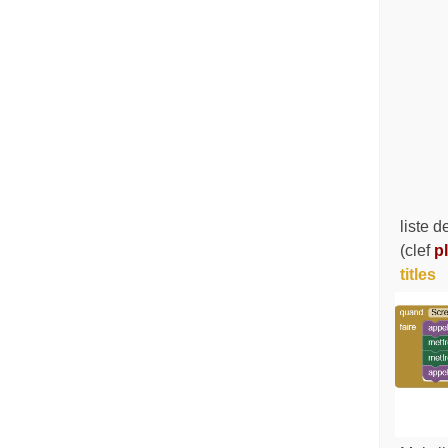
liste d
(clef
p
titles