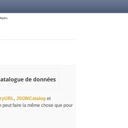
tiples
e catalogue de données
oryURL
,
JSONCatalog
et
 on peut faire la même chose que pour