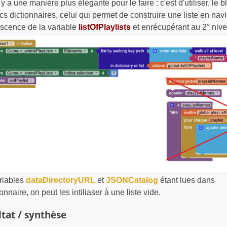
 y a une manière plus élégante pour le faire : c'est d'utiliser, le 
ocs dictionnaires, celui qui permet de construire une liste en na
escence de la variable
listOfPlaylists
et enrécupérant au 2° nivea
riables
dataDirectoryURL
et
JSONCatalog
étant lues dans
ionnaire, on peut les intiliaser à une liste vide.
tat / synthèse