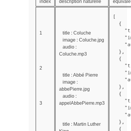
index
description naturelle
équivale
[

  {

    "t
1
title : Coluche
    "i
image : Coluche.jpg
    "a
audio :
  },

Coluche.mp3
  {

    "t
2
    "i
title : Abbé Pierre
    "a
image :
  },

abbePierre.jpg
  {

audio :
    "t
3
appelAbbePierre.mp3
    "i
    "a
  },

title : Martin Luther
  {
