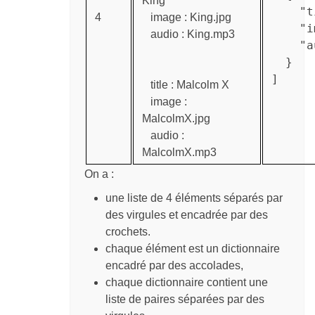
King
    "t
4
image : King.jpg
    "i
audio : King.mp3
    "a
  }

]
title : Malcolm X
image :
MalcolmX.jpg
audio :
MalcolmX.mp3
On a :
une liste de 4 éléments séparés par
des virgules et encadrée par des
crochets.
chaque élément est un dictionnaire
encadré par des accolades,
chaque dictionnaire contient une
liste de paires séparées par des