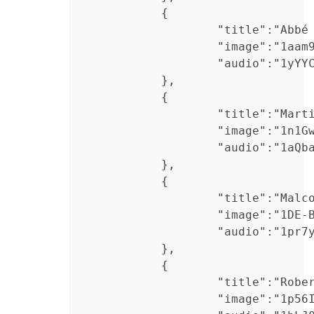
	{

		"title":"Abbé Pierre",

		"image":"1aam9gK-DyqRWhB4q3bF4izPGuNimQ9nP",

		"audio":"1yYYCV-j_db9FFyp0kDLrS4lfdkTD0tl9"

 	},

	{

		"title":"Martin Luther King",

		"image":"1n1GwerYXtDaNMkwttYQ2hydF20X0WZzO",

		"audio":"1aQbaUEXA8szW03XuR5Ldur66LTudYb44"

 	},

	{

		"title":"Malcolm X",

		"image":"1DE-BYbzab1MEj5p-XZkBq01Ma-GvNWv5",

		"audio":"1pr7yZj4P2J5tFz-zdoQnNtDTtnL5x3rq"

 	},

	{

		"title":"Robert Badinter",

		"image":"1p56Isz_3cBQj-k0QKZUOcKy0J_rnDh_t",
