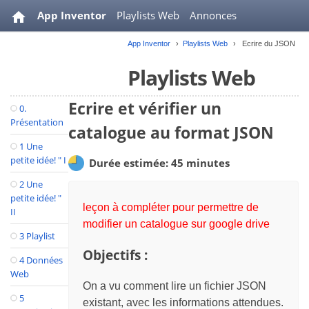
App Inventor
Playlists Web
Annonces
App Inventor
Playlists Web
Ecrire du JSON
Ressources
Playlists Web
Ecrire et vérifier un
0.
Présentation
catalogue au format JSON
1 Une
petite idée! " I
Durée estimée: 45 minutes
2 Une
petite idée! "
leçon à compléter pour permettre de
II
modifier un catalogue sur google drive
3 Playlist
Objectifs :
4 Données
Web
On a vu comment lire un fichier JSON
5
existant, avec les informations attendues.