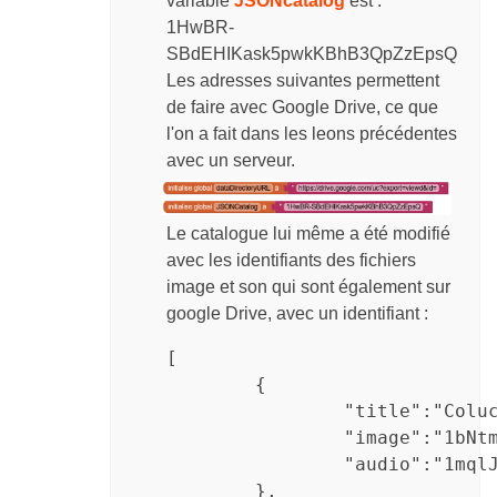
variable
JSONcatalog
est :
1HwBR-
SBdEHIKask5pwkKBhB3QpZzEpsQ
Les adresses suivantes permettent
de faire avec Google Drive, ce que
l'on a fait dans les leons précédentes
avec un serveur.
Le catalogue lui même a été modifié
avec les identifiants des fichiers
image et son qui sont également sur
google Drive, avec un identifiant :
[

	{

		"title":"Coluche",

		"image":"1bNtmrNMMKphvQ0i0060PUkPV8W-Vj6YQ",

		"audio":"1mqlJ122IaUCX3wa4XOJq6JgZpkrdpErQ"

 	},
