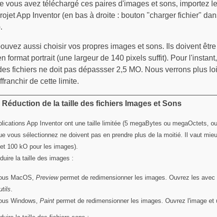
ue vous avez téléchargé ces paires d'images et sons, importez l
rojet App Inventor (en bas à droite : bouton "charger fichier" dan
.
ouvez aussi choisir vos propres images et sons. Ils doivent être 
 en format portrait (une largeur de 140 pixels suffit). Pour l'instant, 
 des fichiers ne doit pas dépassser 2,5 MO. Nous verrons plus l
franchir de cette limite.
:
Réduction de la taille des fichiers Images et Sons
lications App Inventor ont une taille limitée (5 megaBytes ou megaOctets, ou 
e vous sélectionnez ne doivent pas en prendre plus de la moitié. Il vaut mie
et 100 kO pour les images).
duire la taille des images :
ous MacOS,
Preview
permet de redimensionner les images. Ouvrez les avec 
tils
.
ous Windows,
Paint
permet de redimensionner les images. Ouvrez l'image et