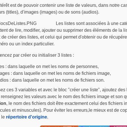
térêt est de pouvoir contenir une liste de valeurs, dans notre cas
rs (titles), d'images (images) ou de sons (audios).
Les listes sont associées à une cat
ent de lire, modifier, ajouter ou supprimer des éléments de la lis
de créer des listes, et celui qui permet d'obtenir ou de récupérer
éro ou un index particulier.
ez par créer ou initialiser 3 listes :
tles : dans laquelle on met les noms de personnes,
ages : dans laquelle on met les noms de fichiers image,
dios : dans laquelle on met les noms de fichiers son.
isez ces 3 variables et avec le bloc "créer une liste", ajoutez des 
t renseignez les valeurs avec le nom des fichiers image et son 
ion
, le nom des fichiers doit être exactement celui des fichiers 
ules et minuscules). Pour éviter les erreurs,le mieux est de cop
 le
répertoire d'origine
.