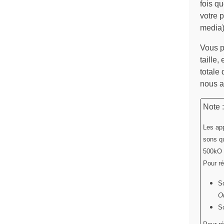
fois q
votre p
media)
Vous p
taille,
totale
nous af
Note 
Les app
sons qu
500kO 
Pour ré
S
Ou
S