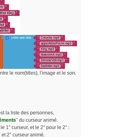
re le nom(titles), l'image et le son.
t la liste des personnes,
éments
" du curseur animé.
e 1° curseur, et le 2° pour le 2° :
° et 2° curseur animé.