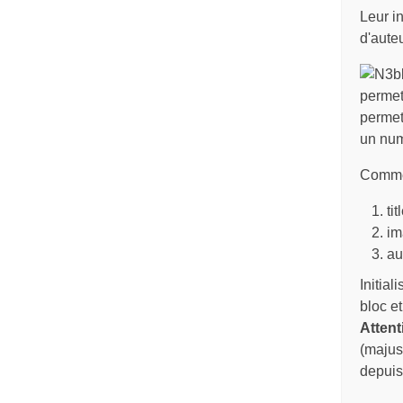
Leur in
d'auteu
permett
permet 
un num
Commenc
ti
im
au
Initial
bloc e
Attent
(majusc
depuis