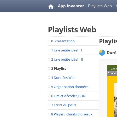
App Inventor
Playlists Web
Playlists Web
Playli
0. Présentation
1 Une petite idée! " I
Duré
2 Une petite idée! " II
3 Playlist
4 Données Web
5 Organisation données
6 Lire et décoder JSON
7 Ecrire du JSON
8 Playlist, chants d'oiseaux