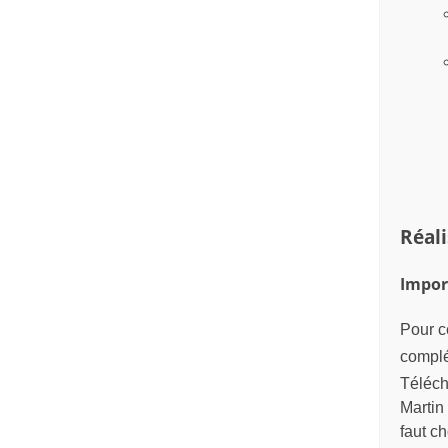
Réali
Impor
Pour ce
complé
Téléch
Martin 
faut ch