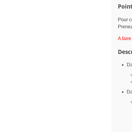
Point
Pour c
Prenez
A fair
Desc
Da
Da