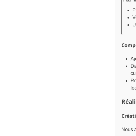
Pour ré
P
V
U
Compo
Aj
Da
cu
Re
le
Réal
Créati
Nous a