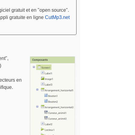
iciel gratuit et en "open source".
ppli gratuite en ligne
CutMp3.net
nt",
)
ecteurs en
ifique.