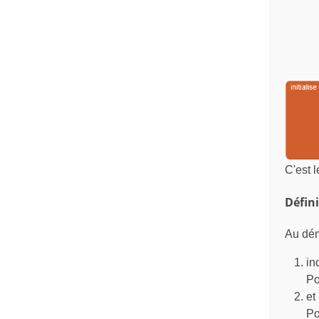
C'est l
Défini
Au dém
in
Po
et
Po