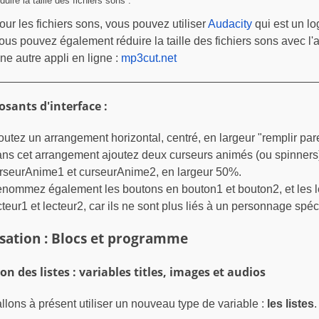
duire la taille des fichiers sons :
our les fichiers sons, vous pouvez utiliser
Audacity
qui est un log
ous pouvez également réduire la taille des fichiers sons avec l'a
ne autre appli en ligne :
mp3cut.net
sants d'interface :
outez un arrangement horizontal, centré, en largeur "remplir pare
ns cet arrangement ajoutez deux curseurs animés (ou spinners
rseurAnime1 et curseurAnime2, en largeur 50%.
nommez également les boutons en bouton1 et bouton2, et les l
cteur1 et lecteur2, car ils ne sont plus liés à un personnage spéc
isation : Blocs et programme
on des listes : variables titles, images et audios
llons à présent utiliser un nouveau type de variable :
les listes
.