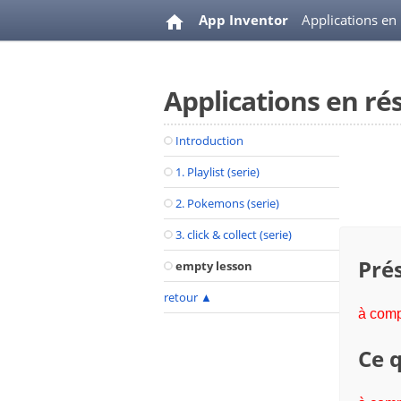
App Inventor
Applications en
Applications en ré
Introduction
1. Playlist (serie)
2. Pokemons (serie)
3. click & collect (serie)
Prés
empty lesson
retour
▲
à comp
Ce q