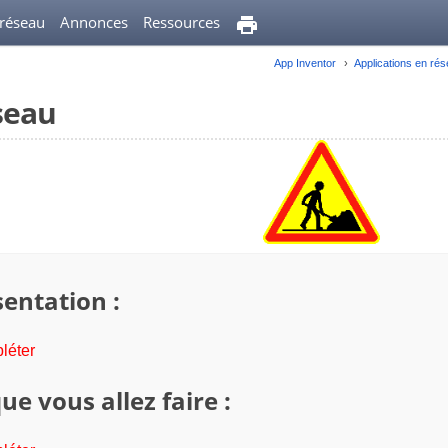
 réseau
Annonces
Ressources
App Inventor
Applications en ré
seau
entation :
léter
ue vous allez faire :