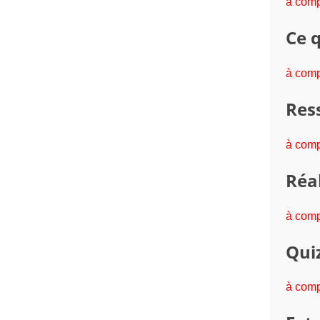
à comp
Ce q
à comp
Res
à comp
Réal
à comp
Quiz
à comp