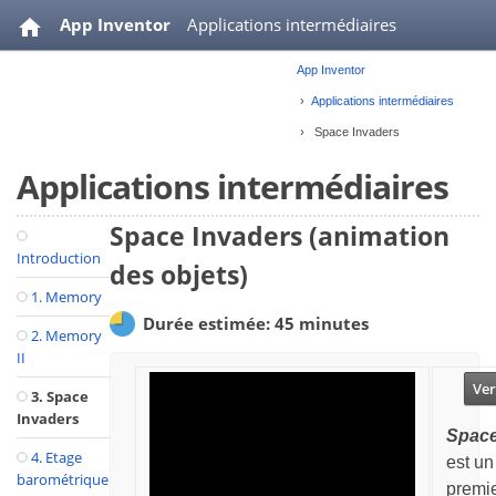
App Inventor
Applications intermédiaires
App Inventor
Annonces
Ressources
Applications intermédiaires
Space Invaders
Applications intermédiaires
Space Invaders (animation
Introduction
des objets)
1. Memory
Durée estimée: 45 minutes
2. Memory
II
Ver
3. Space
Invaders
Space
4. Etage
est un
barométrique
premie