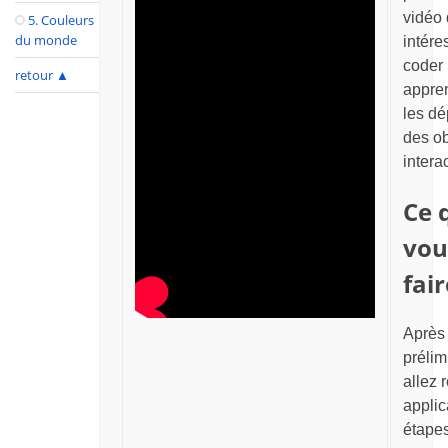
vidéo q
5. Couleurs
du monde
intére
coder
retour
▲
appren
les d
des ob
intera
Ce 
vou
fair
Après
prélim
allez r
applic
étapes