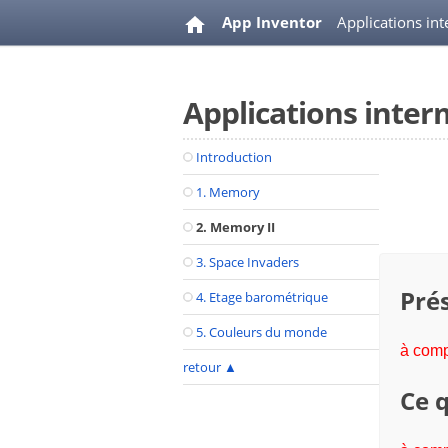
App Inventor
Applications in
Applications inter
Introduction
1. Memory
2. Memory II
3. Space Invaders
Prés
4. Etage barométrique
5. Couleurs du monde
à comp
retour
▲
Ce q