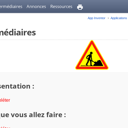
termédiaires
Annonces
Ressources
App Inventor
Applications
médiaires
entation :
léter
ue vous allez faire :