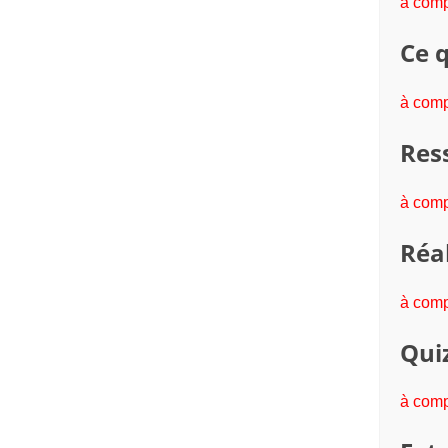
à comp
Ce q
à comp
Res
à comp
Réal
à comp
Quiz
à comp