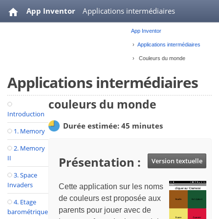
App Inventor
Applications intermédiaires
App Inventor
Annonces
Ressources
Applications intermédiaires
Couleurs du monde
Applications intermédiaires
couleurs du monde
Introduction
Durée estimée: 45 minutes
1. Memory
2. Memory
II
Présentation :
Version textuelle
3. Space
Invaders
Cette application sur les noms
de couleurs est proposée aux
4. Etage
parents pour jouer avec de
barométrique