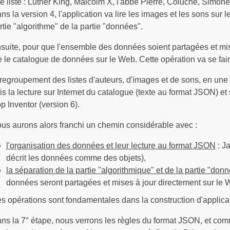
e liste : Luther King, Malcolm X, l'abbé Pierre, Coluche, Simone
ns la version 4, l'application va lire les images et les sons su
rtie "algorithme" de la partie "données".
suite, pour que l'ensemble des données soient partagées et mises 
re le catalogue de données sur le Web. Cette opération va se fair
 regroupement des listes d'auteurs, d'images et de sons, en une s
is la lecture sur Internet du catalogue (texte au format JSON) et 
p Inventor (version 6).
us aurons alors franchi un chemin considérable avec :
l'organisation des données et leur lecture au format JSON
: Ja
décrit les données comme des objets),
la séparation de la partie "algorithmique" et de la partie "don
données seront partagées et mises à jour directement sur le 
s opérations sont fondamentales dans la construction d'applica
ns la 7° étape, nous verrons les règles du format JSON, et comme