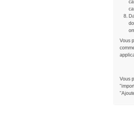
ca
ca
Da
do
or
Vous p
commen
applica
Vous p
"import
"Ajout