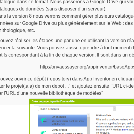
talogue dans ce format. Nous passerons à Google Drive qui vou
talogues de données (sans disposer d'un serveur).
ns la version 8 nous verrons comment gérer plusieurs catalogue
nnées sur Google Drive ou plus généralement sur le Web : des
nithologique, etc.
ouvez réaliser les étapes une par une en utilisant la version ré
cer la suivante. Vous pouvez aussi reprendre à tout moment du
tifs correspondant à la fin de chaque version. Il sont dans un dé
http://onvaessayer.org/appinventor/baseApps
ouvez ouvrir ce dépôt (repository) dans App Inventor en cliquant 
er le projet(.aia) de mon dépôt ..." et ajoutez ensuite l'URL ci-d
er l'URL d'une nouvelle bibliothèque de modèles"