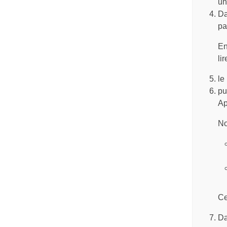
un
Da
pa
En
li
le
pu
Ap
No
Ce
Da