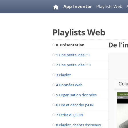
App Inventor
Playlists Web
Playlists Web
De l'i
0. Présentation
1 Une petite idée! " I
2 Une petite idée! " II
3 Playlist
Col
4 Données Web
5 Organisation données
6 Lire et décoder JSON
7 Ecrire du JSON
8 Playlist, chants d'oiseaux