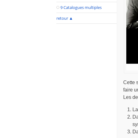
9 Catalogues multiples
retour
▲
Cette 
faire 
Les de
La
Da
sy
Da