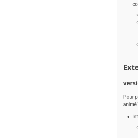
co
Ext
versi
Pour po
animé"
In