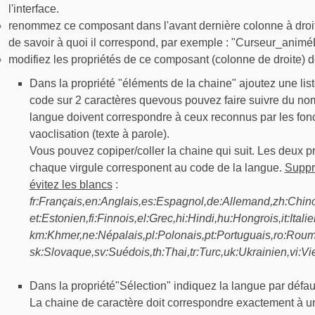
l'interface.
renommez ce composant dans l'avant dernière colonne à droi
de savoir à quoi il correspond, par exemple : "Curseur_anim
modifiez les propriétés de ce composant (colonne de droite) de
Dans la propriété "éléments de la chaine" ajoutez une lis
code sur 2 caractères quevous pouvez faire suivre du no
langue doivent correspondre à ceux reconnus par les fonc
vaoclisation (texte à parole).
Vous pouvez copiper/coller la chaine qui suit. Les deux p
chaque virgule corresponent au code de la langue.
Suppri
évitez les blancs
:
fr:Français,en:Anglais,es:Espagnol,de:Allemand,zh:Chin
et:Estonien,fi:Finnois,el:Grec,hi:Hindi,hu:Hongrois,it:Itali
km:Khmer,ne:Népalais,pl:Polonais,pt:Portuguais,ro:Roum
sk:Slovaque,sv:Suédois,th:Thai,tr:Turc,uk:Ukrainien,vi:V
Dans la propriété"Sélection" indiquez la langue par défau
La chaine de caractère doit correspondre exactement à un