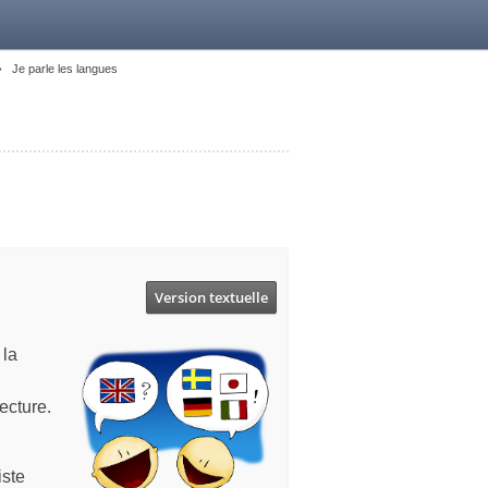
Je parle les langues
Version textuelle
 la
lecture.
iste