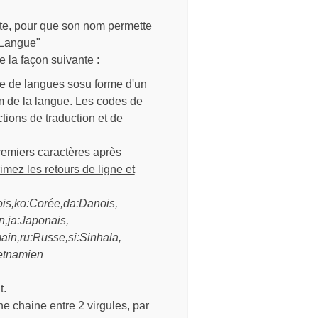
te, pour que son nom permette
éLangue"
 la façon suivante :
te de langues sosu forme d'un
m de la langue. Les codes de
tions de traduction et de
remiers caractères après
mez les retours de ligne et
ois,ko:Corée,da:Danois,
en,ja:Japonais,
ain,ru:Russe,si:Sinhala,
ietnamien
t.
e chaine entre 2 virgules, par