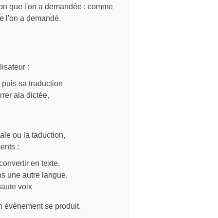
tion que l'on a demandée : comme
que l'on a demandé.
isateur :
 puis sa traduction
er ala dictée,
le ou la taduction,
ents :
onvertir en texte,
ns une autre langue,
haute voix
un évènement se produit.