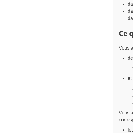
da
da
da
Ce q
Vous a
de
et
Vous a
corres
le