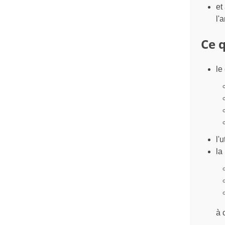
et
l'
Ce q
le
l'
la
à 