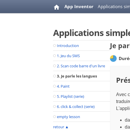
App Inventor
Applications si
Applications simpl
Je par
Introduction
1. Jeu du SMS
Duré
2. Scan code barre d'un livre
3. Je parle les langues
Prés
4. Paint
Avec c
5. Playlist (serie)
tradui
6. click & collect (serie)
L'appli
empty lesson
da
retour
▲
da