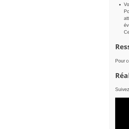
Vo
Po
at
év
Ce
Res
Pour c
Réa
Suivez